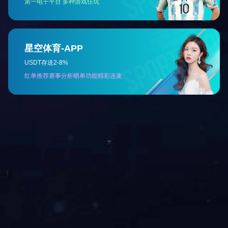

子爱游戏官方网页版

联合党支部“爱心汇聚
“学雷锋，见行动”，3月10
动。此次活动得到了广大员工
省红十字会血液中心献血点，

子爱游戏官方网页版

爱游戏官方网页版
上一页
1
2
3
4
5
下一页
尾页
···
集团