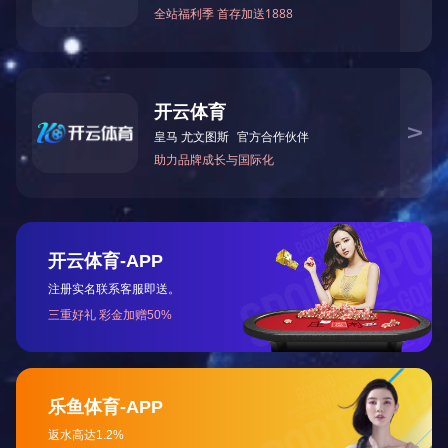
4月24日，在爱游戏官方网页版
体结构封顶。 二七区侯寨新镇
162562.14平方米，由10栋

子爱游戏官方网页版

爱游戏官方网页版-
4月14日下午，郑州市建设
长深入施工现场，对高处作业
绝安全隐患；对重要节点工程

子爱游戏官方网页版

咨询党支部开展“4.
2025年4月15日是全国第
神，推动国家安全宣传教育工