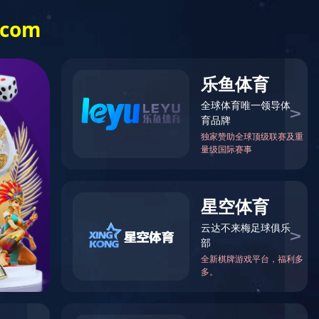
手机版
党的建设
爱游戏官方
平安建设
人力资源
网页版