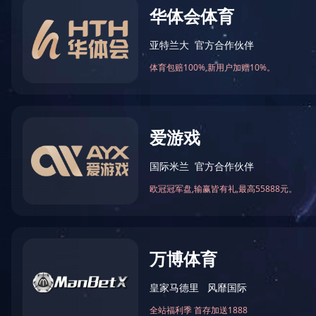
子公司
郑州建投通讯管线有限公司为爱游戏官方网
护、经营、财务、综合五个部门，现有员工
线建设、运营、维护、资产管理。
经历十几年稳步发展，截至2019年底，
作为政府投融资主体的城市基础设施建设及
当前，郑州市正处于建设国家中心城市
提供了重大历史机遇。根据《郑州市人民政府
及“一环十纵十横”道路提升改造工作部署，
牢记初心使命，实干笃定前行。公司将