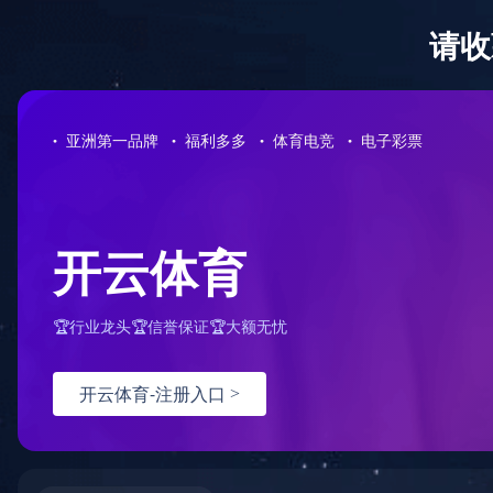
爱游戏官方网页版
今天是
欢迎访问爱游戏官方网页版-爱游戏(中国) 网站！