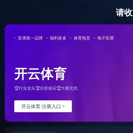
爱游戏官方网页版
今天是
欢迎访问爱游戏官方网页版-爱游戏(中国) 网站！