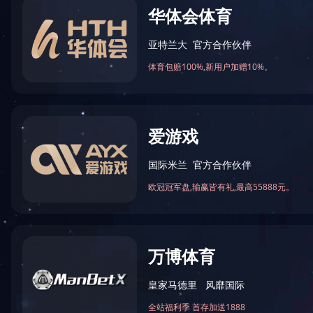
子公司
河南新高地控股有限公司是按照郑州市
投资总公司、郑州市建设投资总公司、百瑞信托
地控股有限公司注册资本从42000万元减
网页版-爱游戏(中国) （股权比例49%）
经营范围为土地一级开发整理、基础设
套服务设施的开发、经营、租赁等。主要项目：
高层错落有致，洋房在南，高层在北，排布
布局，三大中心景观、四大组团景观、东西景
容积率成品房小区，居于此，目赏美轮美奂