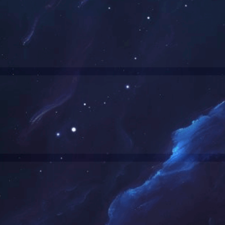
河南新高地控股有限公司
委、郑州市政府要求，由郑州市地产集团、郑州市郑汴产
有限责任公司发起设立于2010年1月的有限责任公司,2
至5000万元。减资完成后公司股东由原六家变更为郑州地产
、河南国土开发投资有限公司（股权比例2%）三家股东单位
施建设（含道路、桥梁、管网、停车场，及其它市政配套
美好香颂。项目位于人文路与九州路交汇处东 500 米，
规则，方正大气，皇家威仪不争自显；空间上因循半围合
观轴，前所未有的阔绰社区园林，每一处都着力营造一种表
的园林景致，耳听学院鸣奏的华丽乐章。