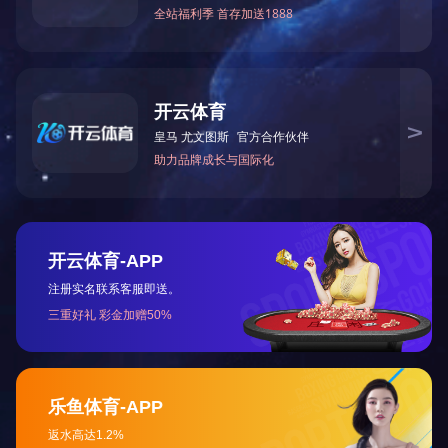
上一篇：
国家安全宣传教育常用标语
下一篇：
爱游戏官方网页版-爱游戏(中国) 企业负责人2020年度
集团
爱游戏官方网页版-爱游戏(中国)
集团
地址：河南省郑州市郑东新区平安大道189号
组织
邮编：450046
领导
电话：0371-67188871
公司
邮箱：jstzbgs@163.com
发展