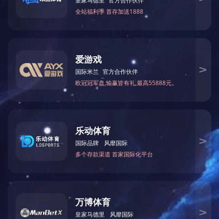
8.强化版权示范引领，培育版权优势企业
9.健全版权登记体系，提升版权登记质量
10.使用正版，拒绝盗版，人人有责
11.版权保护，让创作更自信
12.版权要尊重，拒绝盗版是关键
13.完善行政监管体系，拓展软件正版化成果
14.打击盗版人人参与，尊重创新处处践行
15.著作权登记哪里去？河南省版权登记平台
把本文分享给您的朋友：