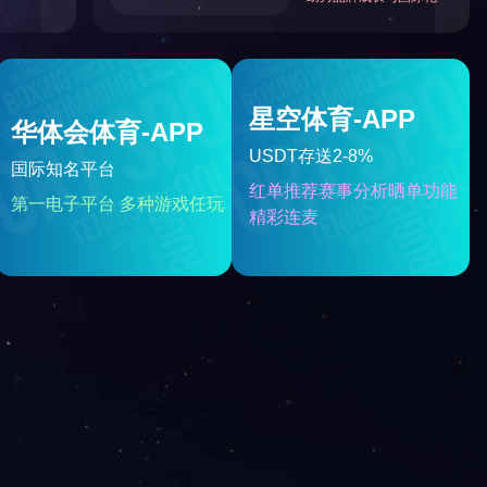
经营服务理念，持续提升评审专业水平与服
托，为推动政府投资项目规范、有序实施提
访”活动