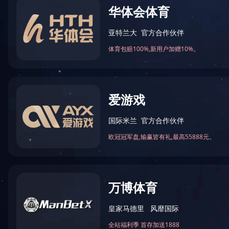
政府要闻
集团新闻
子爱游戏官方网页版
郑州建投工程咨询有限公
来源：建
近期以来，郑州建投工程咨询有限公司
保税区)公共资源交易中心发布采购中标公
点项目协调推进办公室)政府投资项目委托评
本次投标汇聚近百家行业实力单位同台
评标环节中脱颖而出，最终赢得业主与专家
领域实力的又一次有力证明。
长期以来，公司始终坚持专业、严谨、