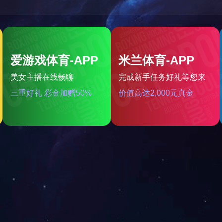
点，为政府投资决策提供科学、可靠的依据。
投资项目评审业务奠定了坚实基础。下一步，公司将秉持
成各项评审任务，不辜负审批部门和项目单位的信任与重
>莅临郑州建投通讯管线有限公司开展“学查改·以企观政服务企业大走
功