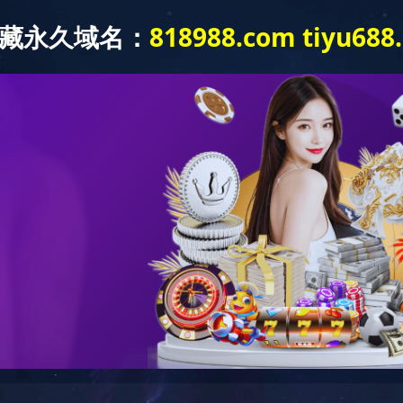
爱游戏官方
爱游戏官方
集团概况
业务工作
网页版-爱
网页版
游戏(中国)