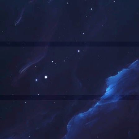
投标业务
戏官方网页版-爱游戏(中国) 融资工作完
：融资管理部 编辑：刘亚丽 发布日期：2023-12-28 11:19:52 点击数：13
方网页版-爱游戏(中国) 领导班子的正确带领下，按照市
029亿元，为公司发展构筑坚实资金保障。届此，爱游戏官方
，爱游戏官方网页版-爱游戏(中国) 融资工作承担着很大
基调，勇担使命，始终保持定力，奋力抢抓机遇。下一步融