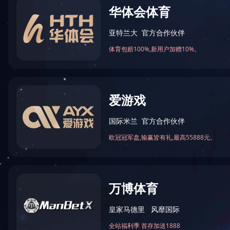
融资业务
公益性业务
经营性业务
招
爱游
来源
2023年以来，融资管理部在爱游戏官
融资工作捷报频传，共实现融资到位资金32.
完美收官。
虽然受经济下行及化债大环境等因素影响
面对当前经济形势，会继续坚持稳中求进总
确保今年圆满收官、明年顺利开局。