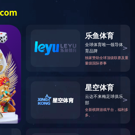
手机版
党的建设
爱游戏官方
平安建设
人力资源
网页版