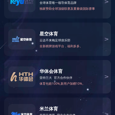
政府要闻
集团新闻
子爱游戏官方网页版
市政工程建设中
来源：市政工程建设管理中心
根据郑州市道路交通安全畅通和城市精细化管理工作安
当年的省重点民生实事由市政府督察督办。任务清单中有
自任务下达以来，在爱游戏官方网页版-爱游戏(中
队，按照移交标准督促监理、施工单位及时整改，尽快