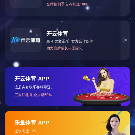
此次会议严格按照既定议程推进，机关一支部、市
书面述职。各位支部书记（负责人）紧扣抓基层党建工作
廉政防控、党建与业务融合等方面的履职实绩，也直面
的整改措施。