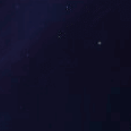
“青山有幸埋忠骨，碧水悠悠伴孝魂”，在讲解员的
许世友将军波澜壮阔的一生。