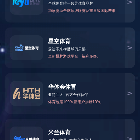
党的建设
联合党支部组织开展
来源：联合党支部 编辑：
为深入学习贯彻习近平新时代中国特色社会主义思
州建投党委联合党支部先后组织郑州建投通讯管线有限
皖苏区首府革命烈士陵园、许世友将军故里、黄麻起义纪